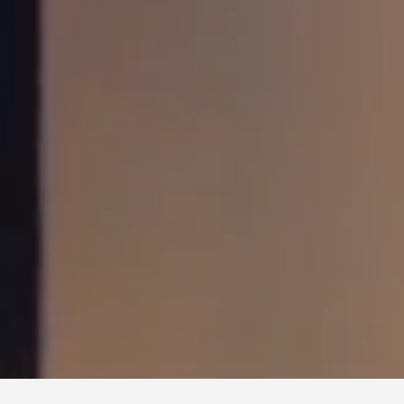
Кнопка звʼязку