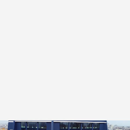
КОМПАНИЯ GEOS
Строительная компания GEOS работает на рынке Украины с 
2004 года. За это время было реализовано более 93 крупных 
проектов, в том числе жилые и коммерческие объекты, 
объекты инфраструктуры и спортивные сооружения. 
В 2015 году GEOS стремительно вышла на международный 
строительный рынок с масштабными проектами в 
Будапеште (Венгрия), а в 2018 году — в Кальпе (Испания).